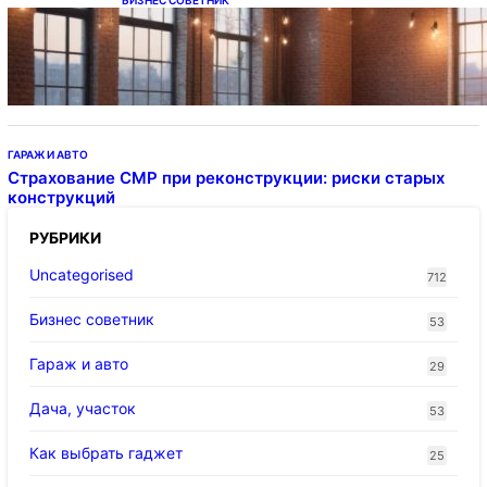
БИЗНЕС СОВЕТНИК
Подвесные светодиодные светильники на
тросе
ГАРАЖ И АВТО
Страхование СМР при реконструкции: риски старых
конструкций
РУБРИКИ
Uncategorised
712
Бизнес советник
53
Гараж и авто
29
Дача, участок
53
Как выбрать гаджет
25