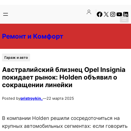
Перейти
Перейти
Facebook
X
Instagra
YouTu
Lin
к
к
содержимому
содержимому
Ремонт и Комфорт
Гараж и авто
Австралийский близнец Opel Insignia
покидает рынок: Holden объявил о
сокращении линейки
Posted by
pristroykin_
—
22 марта 2025
В компании Holden решили сосредоточиться на
крупных автомобильных сегментах: если говорить