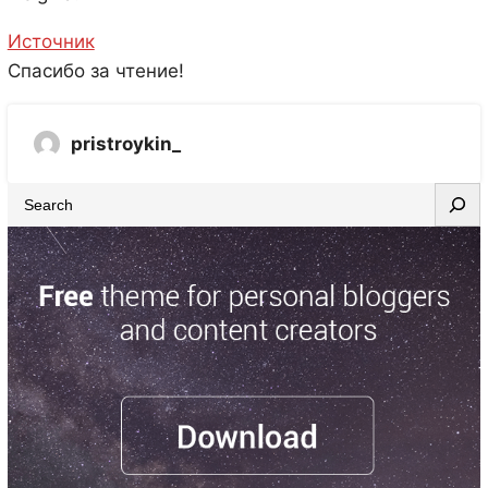
Источник
Спасибо за чтение!
pristroykin_
S
e
a
r
c
h