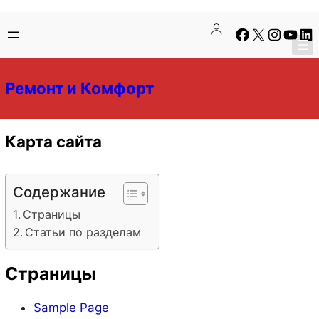
Перейти
Перейти
Facebook
X
Instagra
YouTu
Lin
к
к
содержимому
содержимому
Ремонт и Комфорт
Карта сайта
Содержание
Страницы
Статьи по разделам
Страницы
Sample Page