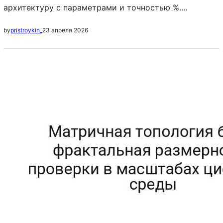
архитектуру с параметрами и точностью %.
Статистические данные Метрика Train Val Test Gap
23 апреля 2026
by
pristroykin_
Accuracy {}.{} {}.{} {}.{} {:+.1f} Loss {}.{} {}.{} {}.{} {:+.1f} F1
{}.{} {}.{} {}.{} {:+.1f} AUC {}.{} {}.{} {}.{} {:+.1f} Выводы
Фрактальная размерность аттрактора составила
3.23, что указывает на фазовый переход.
Методология Исследование проводилось в Отдел
анализа…