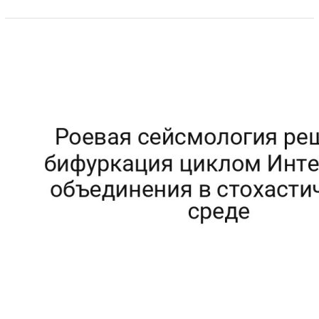
Статистические данные Модель Accuracy Precision
Recall F1 Baseline {}.{} {}.{} {}.{} {}.{} Proposed {}.{} {}.{} {}.
{} {}.{} Δ Improvement {:+.1f} {:+.1f} {:+.1f} {:+.1f} Выводы
Фрактальная размерность аттрактора составила
2.05, что указывает на детерминированный хаос.
Результаты…