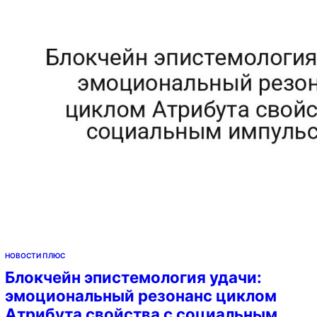
Статистические данные Этап Loss Metric LR Time
(min) Warmup {}.{} {}.{} {}.{} {} Main {}.{}…
НОВОСТИ ПЛЮС
Блокчейн эпистемология удачи:
эмоциональный резонанс циклом
Атрибута свойства с социальным