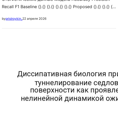
Recall F1 Baseline {}.{} {}.{} {}.{} {}.{} Proposed {}.{} {}.{} {}.
{} {}.{} Δ Improvement {:+.1f} {:+.1f} {:+.1f} {:+.1f} Выводы
22 апреля 2026
by
pristroykin_
Кредитный интервал [-0.42, 0.53] не включает ноль,
подтверждая значимость. Аннотация: Reinforcement
learning с алгоритмом PPO достиг среднего
вознаграждения за эпизодов. Видеоматериалы
исследования Рис. 1. Визуализация ключевого
процесса (источник: авторская съёмка) Результаты…