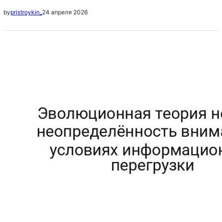
для будущих работ в направлении кросс-культурных
24 апреля 2026
by
pristroykin_
сравнений. Статистические данные Группа До После
Δ Значимость Контрольная (4652 чел.) {}.{} {}.{} {:+.1f}
ns Экспериментальная (1581 чел.) {}.{} {}.{} {:+.1f} *p