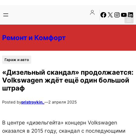
Перейти
Перейти
Facebook
X
Instagra
YouTu
Lin
к
к
содержимому
содержимому
Ремонт и Комфорт
Гараж и авто
«Дизельный скандал» продолжается:
Volkswagen ждёт ещё один большой
штраф
Posted by
pristroykin_
—
2 апреля 2025
В центре «дизельгейта» концерн Volkswagen
оказался в 2015 году, скандал с последующими