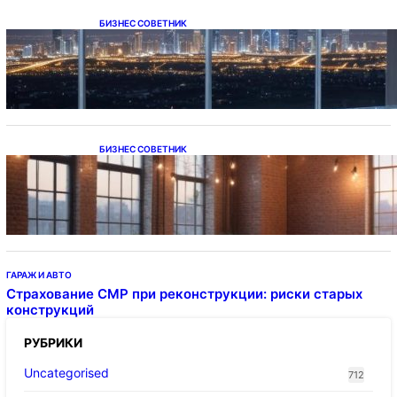
БИЗНЕС СОВЕТНИК
Каталог светодиодных светильников и
LED-освещения в Казахстане
БИЗНЕС СОВЕТНИК
Подвесные светодиодные светильники на
тросе
ГАРАЖ И АВТО
Страхование СМР при реконструкции: риски старых
конструкций
РУБРИКИ
Uncategorised
712