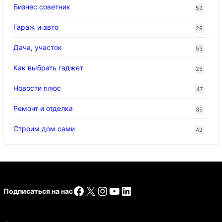
Бизнес советник
53
Гараж и авто
29
Дача, участок
53
Как выбрать гаджет
25
Новости плюс
47
Ремонт и отделка
35
Строим дом сами
42
Facebook
X
Instagram
YouTube
LinkedIn
Подписаться на нас