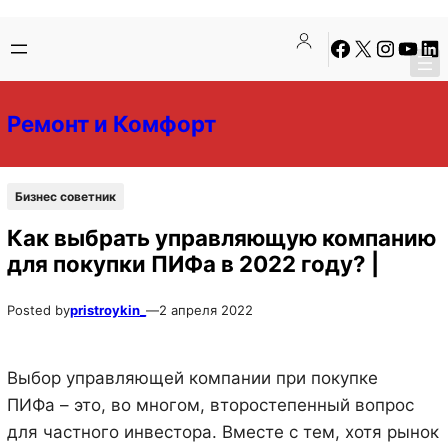
Перейти
Перейти
Facebook
X
Instagra
YouTu
Lin
к
к
содержимому
содержимому
Ремонт и Комфорт
Бизнес советник
Как выбрать управляющую компанию
для покупки ПИФа в 2022 году? |
Posted by
pristroykin_
—
2 апреля 2022
Выбор управляющей компании при покупке
ПИФа – это, во многом, второстепенный вопрос
для частного инвестора. Вместе с тем, хотя рынок