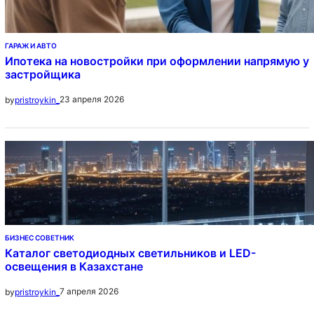
ГАРАЖ И АВТО
Ипотека на новостройки при оформлении напрямую у
застройщика
23 апреля 2026
by
pristroykin_
БИЗНЕС СОВЕТНИК
Каталог светодиодных светильников и LED-
освещения в Казахстане
7 апреля 2026
by
pristroykin_