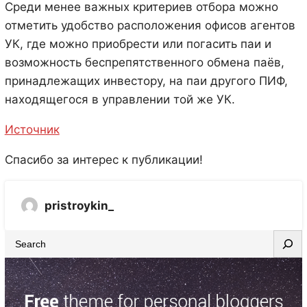
Среди менее важных критериев отбора можно
отметить удобство расположения офисов агентов
УК, где можно приобрести или погасить паи и
возможность беспрепятственного обмена паёв,
принадлежащих инвестору, на паи другого ПИФ,
находящегося в управлении той же УК.
Источник
Спасибо за интерес к публикации!
pristroykin_
S
e
a
r