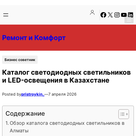
Перейти
Перейти
Facebook
X
Instagra
YouTu
Lin
к
к
содержимому
содержимому
Ремонт и Комфорт
Бизнес советник
Каталог светодиодных светильников
и LED-освещения в Казахстане
Posted by
pristroykin_
—
7 апреля 2026
Содержание
Обзор каталога светодиодных светильников в
Алматы