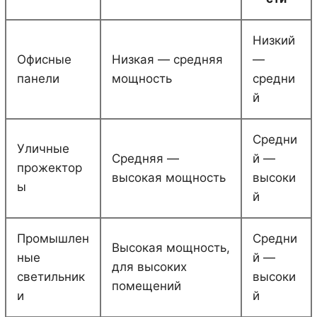
Низкий
Офисные
Низкая — средняя
—
панели
мощность
средни
й
Средни
Уличные
Средняя —
й —
прожектор
высокая мощность
высоки
ы
й
Промышлен
Средни
Высокая мощность,
ные
й —
для высоких
светильник
высоки
помещений
и
й