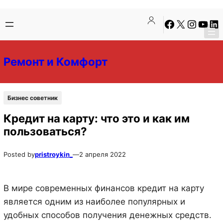
Перейти
Перейти
Facebook
X
Instagra
YouTu
Lin
к
к
содержимому
содержимому
Ремонт и Комфорт
Бизнес советник
Кредит на карту: что это и как им
пользоваться?
Posted by
pristroykin_
—
2 апреля 2022
В мире современных финансов кредит на карту
является одним из наиболее популярных и
удобных способов получения денежных средств.