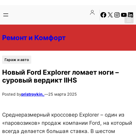
Перейти
Перейти
Facebook
X
Instagra
YouTu
Lin
к
к
содержимому
содержимому
Ремонт и Комфорт
Гараж и авто
Новый Ford Explorer ломает ноги –
суровый вердикт IIHS
Posted by
pristroykin_
—
25 марта 2025
Среднеразмерный кроссовер Explorer – один из
«паровозиков» продаж компании Ford, на который
всегда делается большая ставка. В шестом