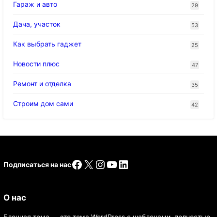
Гараж и авто
29
Дача, участок
53
Как выбрать гаджет
25
Новости плюс
47
Ремонт и отделка
35
Строим дом сами
42
Facebook
X
Instagram
YouTube
LinkedIn
Подписаться на нас
О нас
Блочная тема — это тема WordPress с шаблонами, полностью