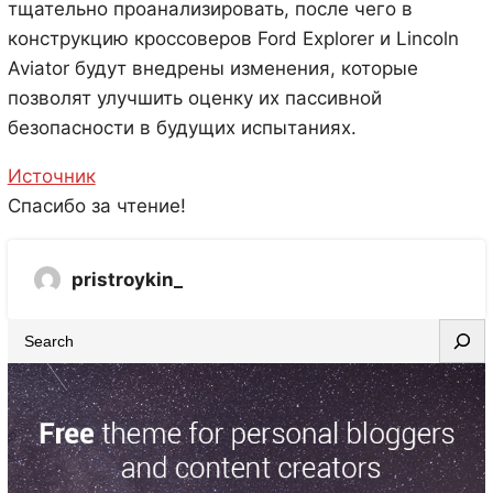
тщательно проанализировать, после чего в
конструкцию кроссоверов Ford Explorer и Lincoln
Aviator будут внедрены изменения, которые
позволят улучшить оценку их пассивной
безопасности в будущих испытаниях.
Источник
Спасибо за чтение!
pristroykin_
S
e
a
r
c
h