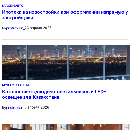
ГАРАЖ И АВТО
Ипотека на новостройки при оформлении напрямую у
застройщика
23 апреля 2026
by
pristroykin_
БИЗНЕС СОВЕТНИК
Каталог светодиодных светильников и LED-
освещения в Казахстане
7 апреля 2026
by
pristroykin_