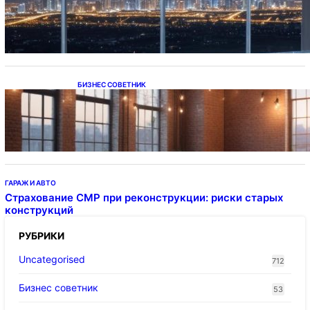
Каталог светодиодных светильников и
LED-освещения в Казахстане
БИЗНЕС СОВЕТНИК
Подвесные светодиодные светильники на
тросе
ГАРАЖ И АВТО
Страхование СМР при реконструкции: риски старых
конструкций
РУБРИКИ
Uncategorised
712
Бизнес советник
53