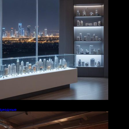
одиодные
росе