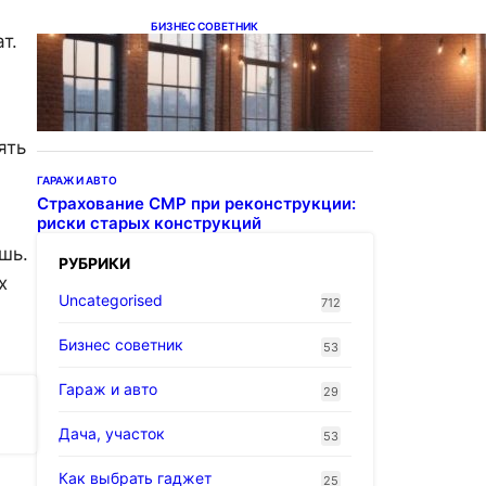
БИЗНЕС СОВЕТНИК
т.
Подвесные светодиодные
светильники на тросе
ять
ГАРАЖ И АВТО
Страхование СМР при реконструкции:
риски старых конструкций
шь.
РУБРИКИ
х
Uncategorised
712
Бизнес советник
53
Гараж и авто
29
Дача, участок
53
Как выбрать гаджет
25