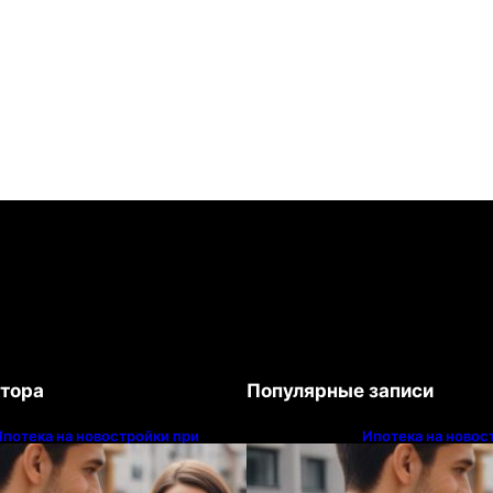
тора
Популярные записи
Ипотека на новостройки при
Ипотека на новос
оформлении напрямую у
оформлении напр
застройщика
застройщика