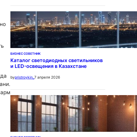
 но
ть
БИЗНЕС СОВЕТНИК
Каталог светодиодных светильников
и LED-освещения в Казахстане
гда
7 апреля 2026
by
pristroykin_
ани.
шарм