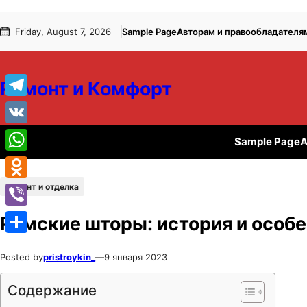
Перейти
Перейти
Friday, August 7, 2026
Sample Page
Авторам и правообладателя
к
к
содержимому
содержимому
Ремонт и Комфорт
Telegram
VK
Sample Page
А
WhatsApp
Ремонт и отделка
Odnoklassniki
Viber
Римские шторы: история и особ
Отправить
Posted by
pristroykin_
—
9 января 2023
Содержание