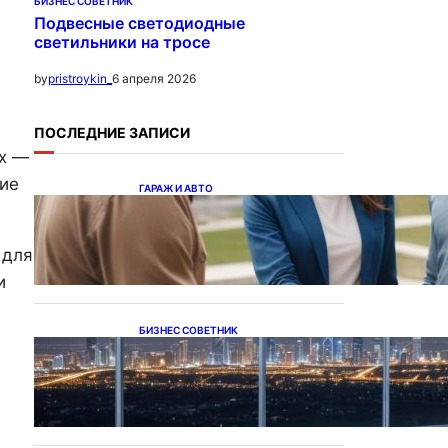
м
БИЗНЕС СОВЕТНИК
Подвесные светодиодные
светильники на тросе
6 апреля 2026
by
pristroykin_
ПОСЛЕДНИЕ ЗАПИСИ
ях —
кие
ГАРАЖ И АВТО
Ипотека на новостройки
при оформлении
напрямую у застройщика
 для
и
БИЗНЕС СОВЕТНИК
Каталог светодиодных
светильников и LED-
освещения в Казахстане