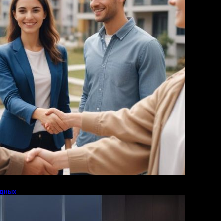
Образ жизни
Журнал
Фотография
Путешествия
Технология
одных
ED-освещения в