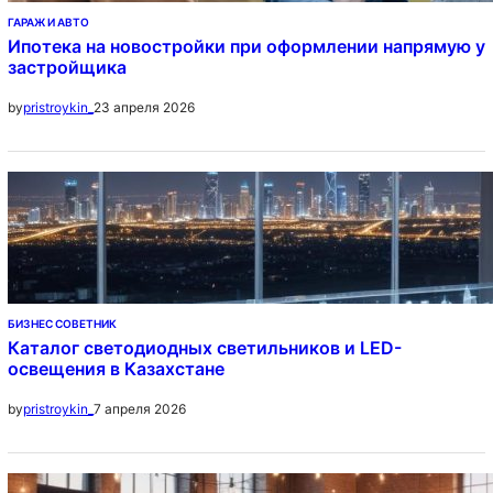
ГАРАЖ И АВТО
Ипотека на новостройки при оформлении напрямую у
застройщика
23 апреля 2026
by
pristroykin_
БИЗНЕС СОВЕТНИК
Каталог светодиодных светильников и LED-
освещения в Казахстане
7 апреля 2026
by
pristroykin_