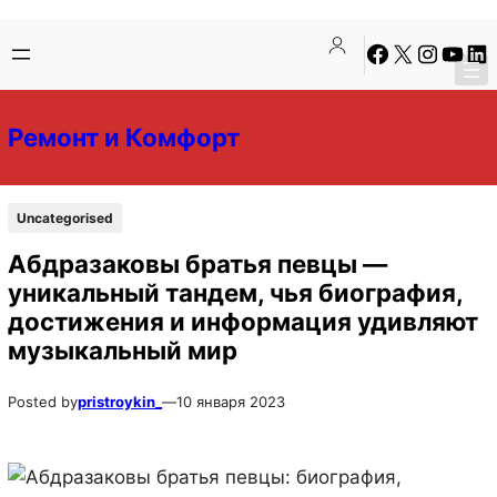
Перейти
Перейти
Facebook
X
Instagra
YouTu
Lin
к
к
содержимому
содержимому
Ремонт и Комфорт
Uncategorised
Абдразаковы братья певцы —
уникальный тандем, чья биография,
достижения и информация удивляют
музыкальный мир
Posted by
pristroykin_
—
10 января 2023