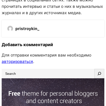
страницах в социальных сетях. Также можно
прочитать интервью и статьи о них в музыкальных
журналах и в других источниках медиа.
pristroykin_
Добавить комментарий
Для отправки комментария вам необходимо
авторизоваться
.
S
e
a
r
c
h