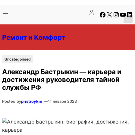
Перейти
Перейти
Facebook
X
Instagra
YouTu
Lin
к
к
содержимому
содержимому
Ремонт и Комфорт
Uncategorised
Александр Бастрыкин — карьера и
достижения руководителя тайной
службы РФ
Posted by
pristroykin_
—
11 января 2023