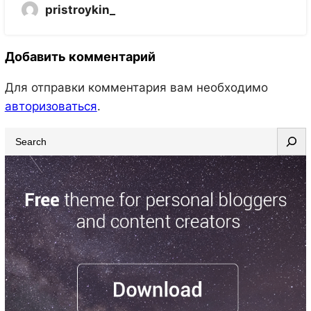
pristroykin_
Добавить комментарий
Для отправки комментария вам необходимо
авторизоваться
.
S
e
a
r
c
h