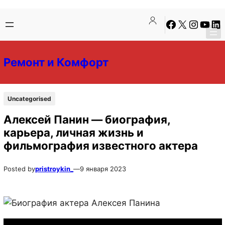
Перейти
Перейти
Facebook
X
Instagra
YouTu
Lin
к
к
содержимому
содержимому
Ремонт и Комфорт
Uncategorised
Алексей Панин — биография,
карьера, личная жизнь и
фильмография известного актера
Posted by
pristroykin_
—
9 января 2023