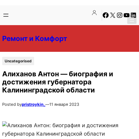
Перейти
Перейти
Facebook
X
Instagra
YouTu
Lin
к
к
содержимому
содержимому
Ремонт и Комфорт
Uncategorised
Алиханов Антон — биография и
достижения губернатора
Калининградской области
Posted by
pristroykin_
—
11 января 2023