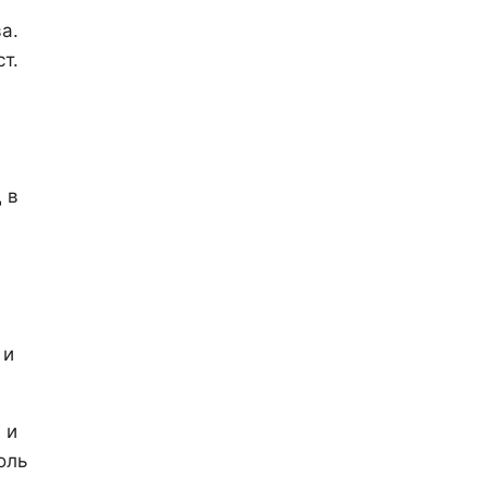
а.
т.
 в
 и
 и
оль