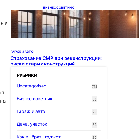
БИЗНЕС СОВЕТНИК
Подвесные светодиодные
светильники на тросе
ные
ГАРАЖ И АВТО
Страхование СМР при реконструкции:
риски старых конструкций
РУБРИКИ
Uncategorised
712
ал
Бизнес советник
53
 на
Гараж и авто
29
Дача, участок
53
Как выбрать гаджет
25