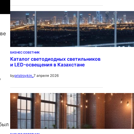
тве
БИЗНЕС СОВЕТНИК
Каталог светодиодных светильников
и LED-освещения в Казахстане
7 апреля 2026
by
pristroykin_
о
 был