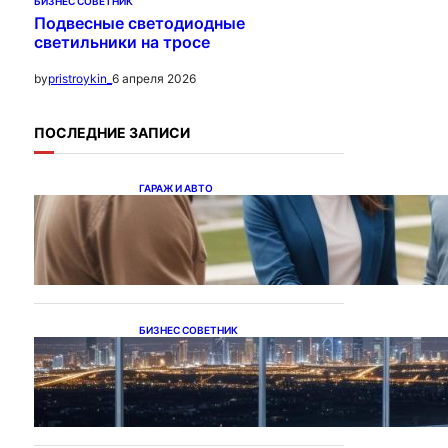
БИЗНЕС СОВЕТНИК
Подвесные светодиодные
светильники на тросе
6 апреля 2026
by
pristroykin_
ПОСЛЕДНИЕ ЗАПИСИ
ГАРАЖ И АВТО
Ипотека на новостройки
при оформлении
напрямую у застройщика
БИЗНЕС СОВЕТНИК
Каталог светодиодных
светильников и LED-
освещения в Казахстане