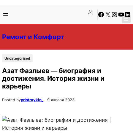
Перейти
Перейти
Facebook
X
Instagra
YouTu
Lin
к
к
содержимому
содержимому
Ремонт и Комфорт
Uncategorised
Азат Фазлыев — биография и
достижения. История жизни и
карьеры
Posted by
pristroykin_
—
9 января 2023