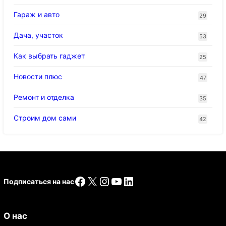
Гараж и авто
29
Дача, участок
53
Как выбрать гаджет
25
Новости плюс
47
Ремонт и отделка
35
Строим дом сами
42
Facebook
X
Instagram
YouTube
LinkedIn
Подписаться на нас
О нас