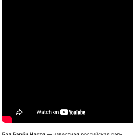
Бэд Барби Настя
— известная российская рэп-