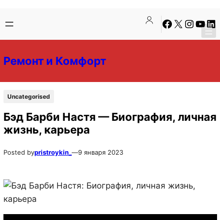
Перейти
Перейти
Facebook
X
Instagra
YouTu
Lin
к
к
содержимому
содержимому
Ремонт и Комфорт
Uncategorised
Бэд Барби Настя — Биография, личная
жизнь, карьера
Posted by
pristroykin_
—
9 января 2023