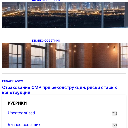
Каталог светодиодных светильников и
LED-освещения в Казахстане
БИЗНЕС СОВЕТНИК
Подвесные светодиодные светильники на
тросе
ГАРАЖ И АВТО
Страхование СМР при реконструкции: риски старых
конструкций
РУБРИКИ
Uncategorised
712
Бизнес советник
53