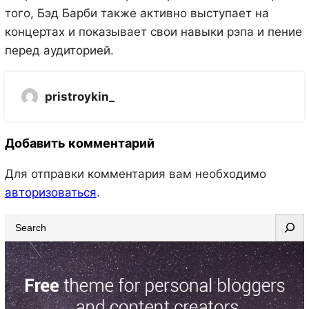
того, Бэд Барби также активно выступает на
концертах и показывает свои навыки рэпа и пение
перед аудиторией.
pristroykin_
Добавить комментарий
Для отправки комментария вам необходимо
авторизоваться
.
S
e
a
r
c