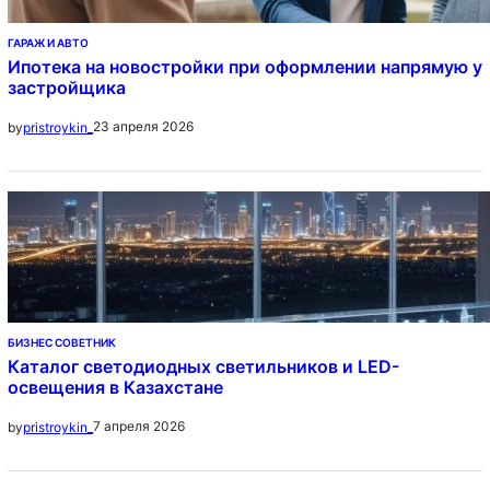
ГАРАЖ И АВТО
Ипотека на новостройки при оформлении напрямую у
застройщика
23 апреля 2026
by
pristroykin_
БИЗНЕС СОВЕТНИК
Каталог светодиодных светильников и LED-
освещения в Казахстане
7 апреля 2026
by
pristroykin_