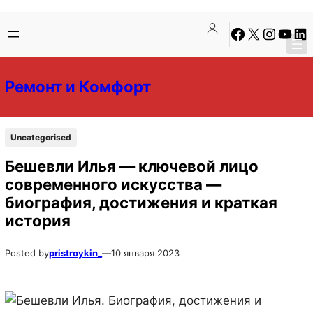
Перейти
Перейти
Facebook
X
Instagra
YouTu
Lin
к
к
содержимому
содержимому
Ремонт и Комфорт
Uncategorised
Бешевли Илья — ключевой лицо
современного искусства —
биография, достижения и краткая
история
Posted by
pristroykin_
—
10 января 2023