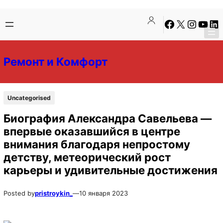
Перейти
Перейти
Facebook
X
Instagra
YouTu
Lin
к
к
содержимому
содержимому
Ремонт и Комфорт
Uncategorised
Биография Александра Савельева —
впервые оказавшийся в центре
внимания благодаря непростому
детству, метеорический рост
карьеры и удивительные достижения
Posted by
pristroykin_
—
10 января 2023