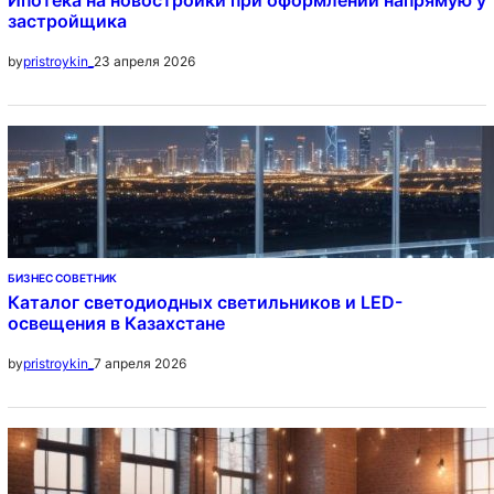
Ипотека на новостройки при оформлении напрямую у
застройщика
23 апреля 2026
by
pristroykin_
БИЗНЕС СОВЕТНИК
Каталог светодиодных светильников и LED-
освещения в Казахстане
7 апреля 2026
by
pristroykin_