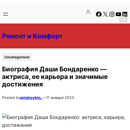
Перейти
Перейти
Facebook
X
Instagra
YouTu
Lin
к
к
содержимому
содержимому
Ремонт и Комфорт
Uncategorised
Биография Даши Бондаренко —
актриса, ее карьера и значимые
достижения
Posted by
pristroykin_
—
11 января 2023