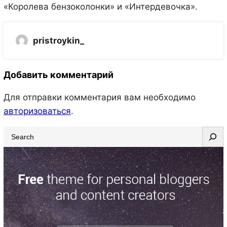
«Королева бензоколонки» и «Интердевочка».
pristroykin_
Добавить комментарий
Для отправки комментария вам необходимо
авторизоваться
.
S
e
a
r
c
h