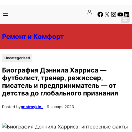
Перейти
Перейти
Facebook
X
Instagra
YouTu
Lin
к
к
содержимому
содержимому
Ремонт и Комфорт
Uncategorised
Биография Дэннила Харриса —
футболист, тренер, режиссер,
писатель и предприниматель — от
детства до глобального признания
Posted by
pristroykin_
—
9 января 2023