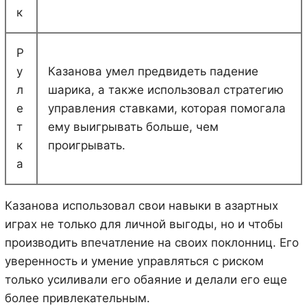
к
Р
у
Казанова умел предвидеть падение
л
шарика, а также использовал стратегию
е
управления ставками, которая помогала
т
ему выигрывать больше, чем
к
проигрывать.
а
Казанова использовал свои навыки в азартных
играх не только для личной выгоды, но и чтобы
производить впечатление на своих поклонниц. Его
уверенность и умение управляться с риском
только усиливали его обаяние и делали его еще
более привлекательным.