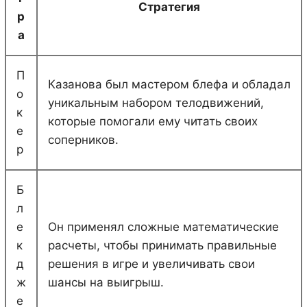
Стратегия
р
а
П
Казанова был мастером блефа и обладал
о
уникальным набором телодвижений,
к
которые помогали ему читать своих
е
соперников.
р
Б
л
е
Он применял сложные математические
к
расчеты, чтобы принимать правильные
д
решения в игре и увеличивать свои
ж
шансы на выигрыш.
е