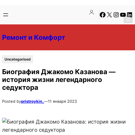
Перейти
Перейти
Facebook
X
Instagra
YouTu
Lin
к
к
содержимому
содержимому
Ремонт и Комфорт
Uncategorised
Биография Джакомо Казанова —
история жизни легендарного
седуктора
Posted by
pristroykin_
—
11 января 2023