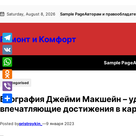
Перейти
Перейти
Saturday, August 8, 2026
Sample Page
Авторам и правообладат
к
к
содержимому
содержимому
Ремонт и Комфорт
Telegram
VK
Sample Page
А
WhatsApp
Uncategorised
Odnoklassniki
Viber
Биография Джейми Макшейн – уд
впечатляющие достижения в ка
Отправить
Posted by
pristroykin_
—
9 января 2023