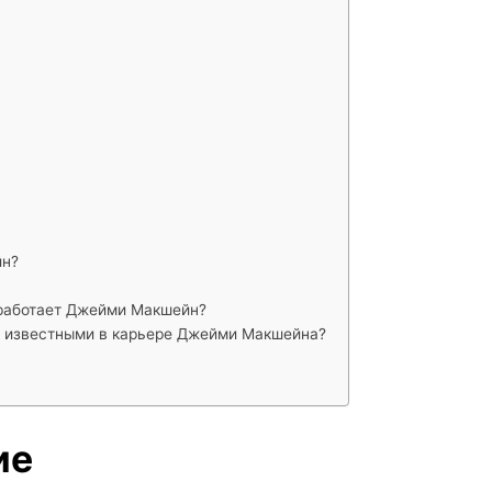
йн?
 работает Джейми Макшейн?
е известными в карьере Джейми Макшейна?
ие