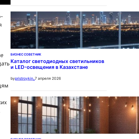
о-
я
се
БИЗНЕС СОВЕТНИК
Каталог светодиодных светильников
дать
и LED-освещения в Казахстане
7 апреля 2026
by
pristroykin_
дям
сих
.