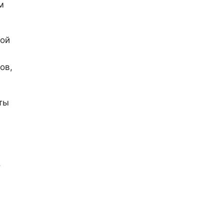
м
ной
ов,
ты
о