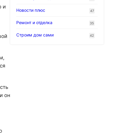
р и
Новости плюс
47
Ремонт и отделка
35
Строим дом сами
вой
42
м,
ся
сть
и он
о