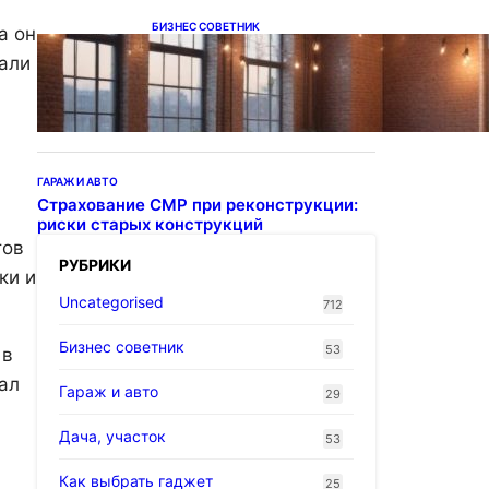
БИЗНЕС СОВЕТНИК
а он
Подвесные светодиодные
вали
светильники на тросе
ГАРАЖ И АВТО
Страхование СМР при реконструкции:
риски старых конструкций
тов
РУБРИКИ
ки и
Uncategorised
712
Бизнес советник
53
 в
ал
Гараж и авто
29
Дача, участок
53
Как выбрать гаджет
25