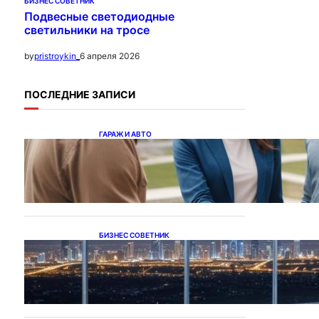
БИЗНЕС СОВЕТНИК
Подвесные светодиодные
светильники на тросе
6 апреля 2026
by
pristroykin_
ПОСЛЕДНИЕ ЗАПИСИ
ГАРАЖ И АВТО
Ипотека на новостройки
при оформлении
напрямую у застройщика
БИЗНЕС СОВЕТНИК
Каталог светодиодных
светильников и LED-
освещения в Казахстане