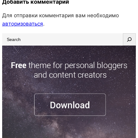
Добавить комментарий
Для отправки комментария вам необходимо
авторизоваться
.
S
e
a
r
c
h