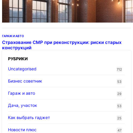
Подвесные светодиодные светильники на
тросе
ГАРАЖ И АВТО
Страхование СМР при реконструкции: риски старых
конструкций
РУБРИКИ
Uncategorised
712
Бизнес советник
53
Гараж и авто
29
Дача, участок
53
Как выбрать гаджет
25
Новости плюс
47