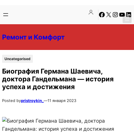
Перейти
Перейти
Facebook
X
Instagra
YouTu
Lin
к
к
содержимому
содержимому
Ремонт и Комфорт
Uncategorised
Биография Германа Шаевича,
доктора Гандельмана — история
успеха и достижения
Posted by
pristroykin_
—
11 января 2023