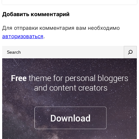
Добавить комментарий
Для отправки комментария вам необходимо
авторизоваться
.
S
e
a
r
c
h