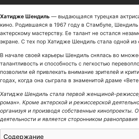
Хатидже Шендиль
— выдающаяся турецкая актриса,
кино. Родившаяся в 1967 году в Стамбуле, Шендиль 
актерскому мастерству. Ее талант не остался неза
экране. С тех пор Хатидже Шендиль стала одной из
В начале своей карьеры Шендиль снялась во множе
талантливость и способность с легкостью перевопло
позволили ей привлекать внимание зрителей и крит
годах, когда она сыграла в знаменитой драме «Вете
Хатидже Шендиль стала первой женщиной-режиссер
роман». Кроме актерской и режиссерской деятельн
организуя и производя собственные кинопроекты. О
деятельности и является сторонником равноправия 
Содержание