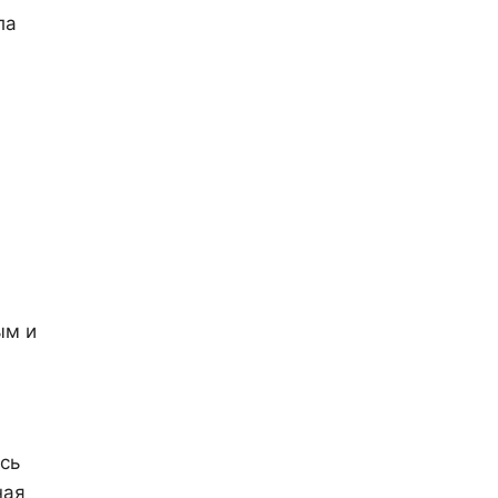
ла
ым и
сь
ная