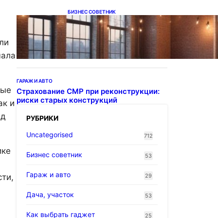
БИЗНЕС СОВЕТНИК
Подвесные светодиодные
светильники на тросе
ли
чала
ГАРАЖ И АВТО
ные
Страхование СМР при реконструкции:
риски старых конструкций
ак и
ад
РУБРИКИ
Uncategorised
712
ике
Бизнес советник
53
Гараж и авто
29
сти,
Дача, участок
53
Как выбрать гаджет
25