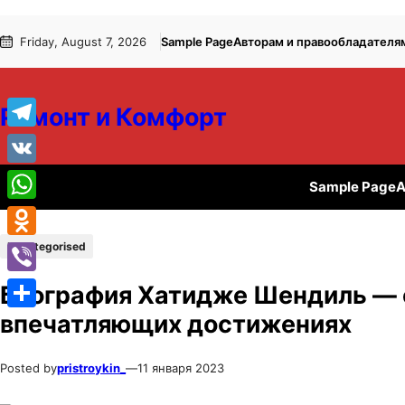
Перейти
Перейти
Friday, August 7, 2026
Sample Page
Авторам и правообладателя
к
к
содержимому
содержимому
Ремонт и Комфорт
Telegram
VK
Sample Page
А
WhatsApp
Uncategorised
Odnoklassniki
Viber
Биография Хатидже Шендиль — о
впечатляющих достижениях
Отправить
Posted by
pristroykin_
—
11 января 2023