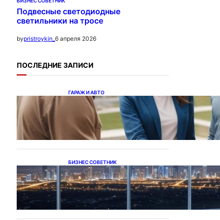
БИЗНЕС СОВЕТНИК
Подвесные светодиодные
светильники на тросе
6 апреля 2026
by
pristroykin_
ПОСЛЕДНИЕ ЗАПИСИ
ГАРАЖ И АВТО
Ипотека на новостройки
при оформлении
напрямую у застройщика
БИЗНЕС СОВЕТНИК
Каталог светодиодных
светильников и LED-
освещения в Казахстане