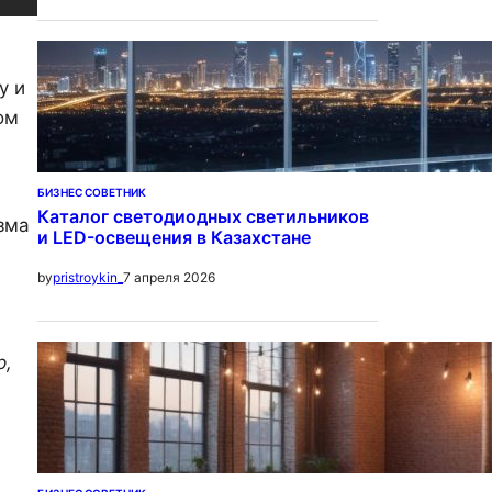
у и
ом
ю
БИЗНЕС СОВЕТНИК
Каталог светодиодных светильников
зма
и LED-освещения в Казахстане
7 апреля 2026
by
pristroykin_
р,