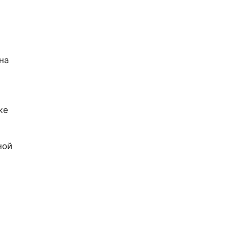
на
же
ной