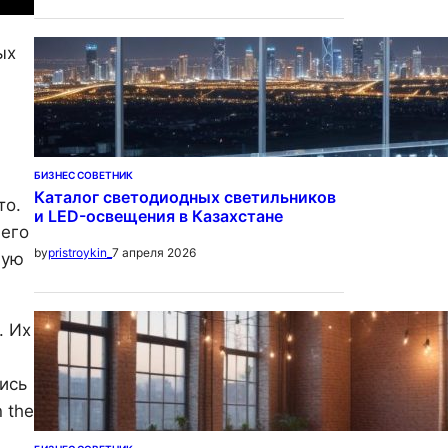
ых
БИЗНЕС СОВЕТНИК
Каталог светодиодных светильников
то.
и LED-освещения в Казахстане
 его
7 апреля 2026
by
pristroykin_
ную
. Их
ись
 the