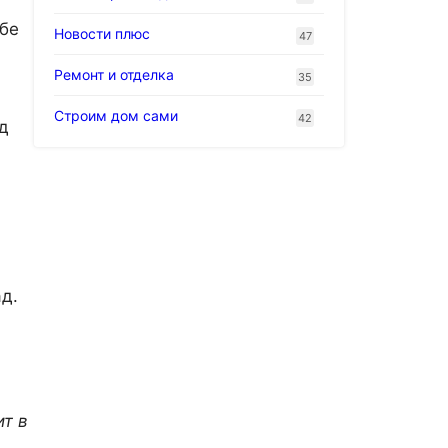
ебе
Новости плюс
47
Ремонт и отделка
35
Строим дом сами
42
ед
д.
ит в