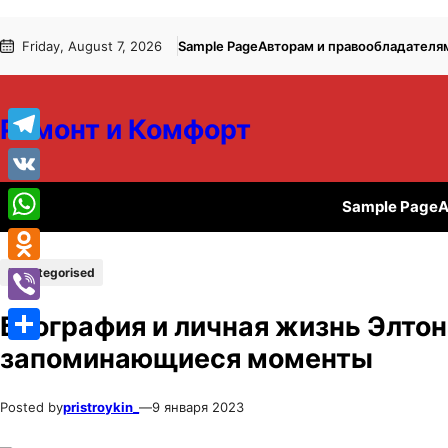
Перейти
Перейти
Friday, August 7, 2026
Sample Page
Авторам и правообладателя
к
к
содержимому
содержимому
Ремонт и Комфорт
Telegram
VK
Sample Page
А
WhatsApp
Uncategorised
Odnoklassniki
Viber
Биография и личная жизнь Элто
запоминающиеся моменты
Отправить
Posted by
pristroykin_
—
9 января 2023