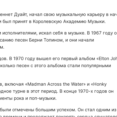
еннет Дуайт, начал свою музыкальную карьеру в на
 и был принят в Королевскую Академию Музыки.
исполнителями, искал себя в музыке. В 1967 году о
санию песен Берни Топином, и они начали
м.
ов. В 1970 году вышел его первый альбом «Elton Jo
колько песен с этого альбома стали популярными
, включая «Madman Across the Water» и «Honky
ное турне в этот период. В конце 1970-х годов он
менты рока и поп-музыки.
были отмечены большим успехом. Он стал одним из
о времени и продолжает покорять сердца слушател