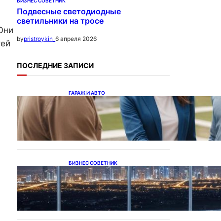
БИЗНЕС СОВЕТНИК
Подвесные светодиодные
светильники на тросе
Они
6 апреля 2026
by
pristroykin_
тей
ПОСЛЕДНИЕ ЗАПИСИ
ГАРАЖ И АВТО
Ипотека на новостройки
при оформлении
напрямую у застройщика
БИЗНЕС СОВЕТНИК
Каталог светодиодных
светильников и LED-
освещения в Казахстане