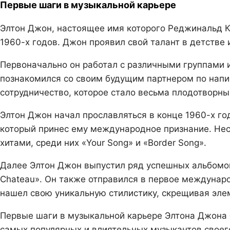
Первые шаги в музыкальной карьере
Элтон Джон, настоящее имя которого Реджинальд К
1960-х годов. Джон проявил свой талант в детстве
Первоначально он работал с различными группами и 
познакомился со своим будущим партнером по напи
сотрудничество, которое стало весьма плодотворны
Элтон Джон начал прославляться в конце 1960-х год
который принес ему международное признание. Нес
хитами, среди них «Your Song» и «Border Song».
Далее Элтон Джон выпустил ряд успешных альбомов
Chateau». Он также отправился в первое международ
нашел свою уникальную стилистику, скрещивая эле
Первые шаги в музыкальной карьере Элтона Джона 
самых популярных и влиятельных музыкантов своег