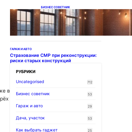
БИЗНЕС СОВЕТНИК
Подвесные светодиодные
светильники на тросе
ГАРАЖ И АВТО
Страхование СМР при реконструкции:
риски старых конструкций
РУБРИКИ
Uncategorised
712
же в
Бизнес советник
53
ырёх
Гараж и авто
29
Дача, участок
53
Как выбрать гаджет
25