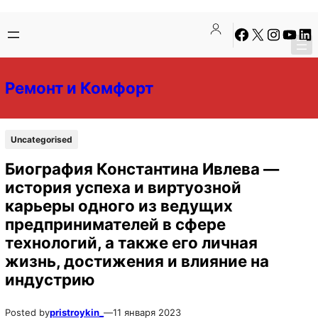
Перейти
Перейти
Facebook
X
Instagra
YouTu
Lin
к
к
содержимому
содержимому
Ремонт и Комфорт
Uncategorised
Биография Константина Ивлева —
история успеха и виртуозной
карьеры одного из ведущих
предпринимателей в сфере
технологий, а также его личная
жизнь, достижения и влияние на
индустрию
Posted by
pristroykin_
—
11 января 2023