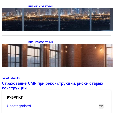
БИЗНЕС СОВЕТНИК
Каталог светодиодных светильников и
LED-освещения в Казахстане
БИЗНЕС СОВЕТНИК
Подвесные светодиодные светильники на
тросе
ГАРАЖ И АВТО
Страхование СМР при реконструкции: риски старых
конструкций
РУБРИКИ
Uncategorised
712