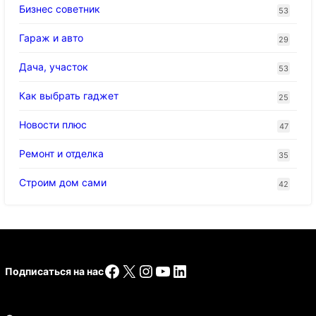
Бизнес советник
53
Гараж и авто
29
Дача, участок
53
Как выбрать гаджет
25
Новости плюс
47
Ремонт и отделка
35
Строим дом сами
42
Facebook
X
Instagram
YouTube
LinkedIn
Подписаться на нас