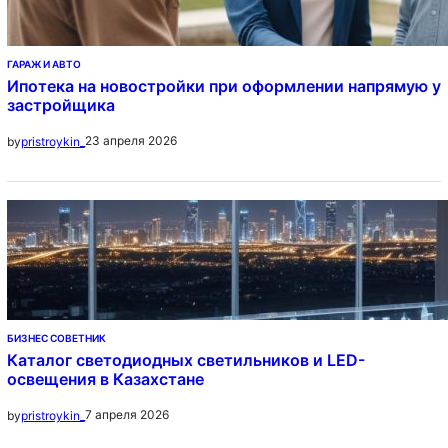
ГАРАЖ И АВТО
Ипотека на новостройки при оформлении напрямую у
застройщика
23 апреля 2026
by
pristroykin_
БИЗНЕС СОВЕТНИК
Каталог светодиодных светильников и LED-
освещения в Казахстане
7 апреля 2026
by
pristroykin_