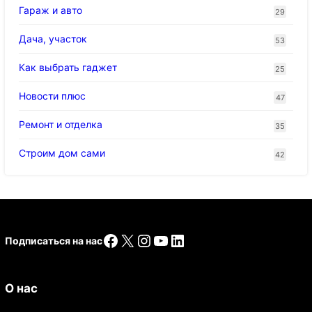
Гараж и авто
29
Дача, участок
53
Как выбрать гаджет
25
Новости плюс
47
Ремонт и отделка
35
Строим дом сами
42
Facebook
X
Instagram
YouTube
LinkedIn
Подписаться на нас
О нас