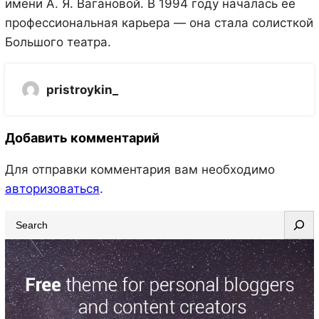
имени А. Я. Вагановой. В 1994 году началась ее
профессиональная карьера — она стала солисткой
Большого театра.
pristroykin_
Добавить комментарий
Для отправки комментария вам необходимо
авторизоваться
.
S
e
a
r
c
h