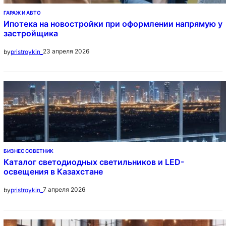
ГАРАЖ И АВТО
Ипотека на новостройки при оформлении напрямую у
застройщика
23 апреля 2026
by
pristroykin_
БИЗНЕС СОВЕТНИК
Каталог светодиодных светильников и LED-
освещения в Казахстане
7 апреля 2026
by
pristroykin_