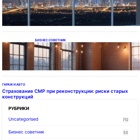
Каталог светодиодных светильников и
LED-освещения в Казахстане
БИЗНЕС СОВЕТНИК
Подвесные светодиодные светильники на
тросе
ГАРАЖ И АВТО
Страхование СМР при реконструкции: риски старых
конструкций
РУБРИКИ
Uncategorised
712
Бизнес советник
53