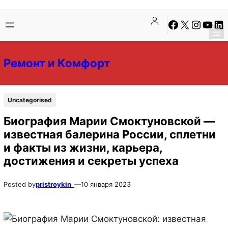
Перейти
Перейти
Facebook
X
Instagra
YouTu
Lin
к
к
содержимому
содержимому
Ремонт и Комфорт
Uncategorised
Биография Марии Смоктуновской —
известная балерина России, сплетни
и факты из жизни, карьера,
достижения и секреты успеха
Posted by
pristroykin_
—
10 января 2023