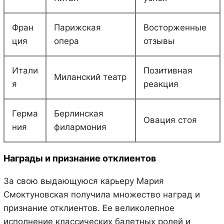
Фран
Парижская
Восторженные
ция
опера
отзывы
Итали
Позитивная
Миланский театр
я
реакция
Герма
Берлинская
Овация стоя
ния
филармония
Награды и признание отклиентов
За свою выдающуюся карьеру Мария
Смоктуновская получила множество наград и
признание отклиентов. Ее великолепное
исполнение классических балетных ролей и