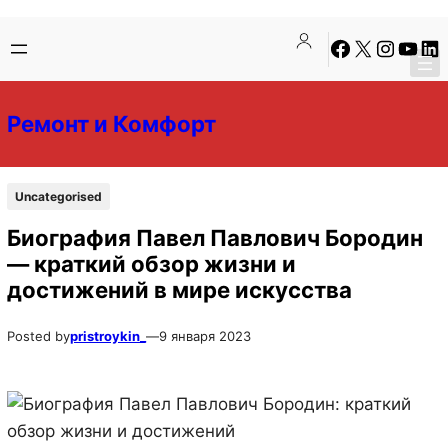
Перейти
Перейти
Facebook
X
Instagra
YouTu
Lin
к
к
содержимому
содержимому
Ремонт и Комфорт
Uncategorised
Биография Павел Павлович Бородин
— краткий обзор жизни и
достижений в мире искусства
Posted by
pristroykin_
—
9 января 2023