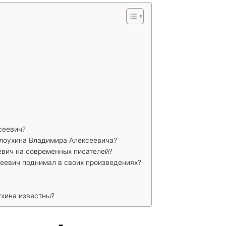
сеевич?
олоухина Владимира Алексеевича?
евич на современных писателей?
еевич поднимал в своих произведениях?
ухина известны?