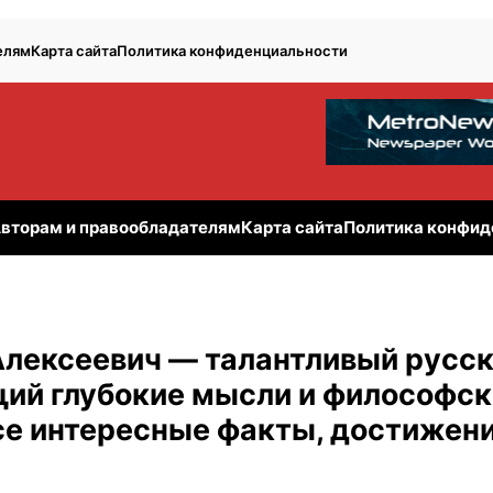
елям
Карта сайта
Политика конфиденциальности
вторам и правообладателям
Карта сайта
Политика конфид
Алексеевич — талантливый русс
щий глубокие мысли и философс
все интересные факты, достижен