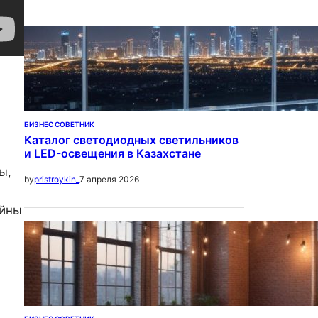
БИЗНЕС СОВЕТНИК
Каталог светодиодных светильников
и LED-освещения в Казахстане
ы,
7 апреля 2026
by
pristroykin_
ойны