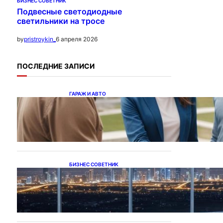
БИЗНЕС СОВЕТНИК
Подвесные светодиодные
светильники на тросе
6 апреля 2026
by
pristroykin_
ПОСЛЕДНИЕ ЗАПИСИ
ГАРАЖ И АВТО
Ипотека на новостройки
при оформлении
напрямую у застройщика
БИЗНЕС СОВЕТНИК
Каталог светодиодных
светильников и LED-
освещения в Казахстане