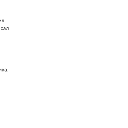
ил
исал
ика.