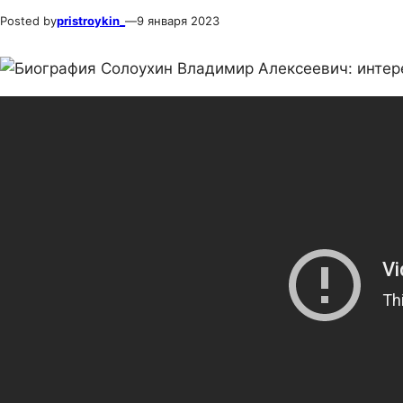
Posted by
pristroykin_
—
9 января 2023