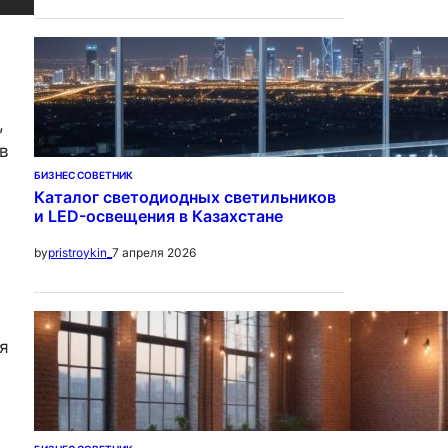
,
в
БИЗНЕС СОВЕТНИК
Каталог светодиодных светильников
и LED-освещения в Казахстане
7 апреля 2026
by
pristroykin_
я