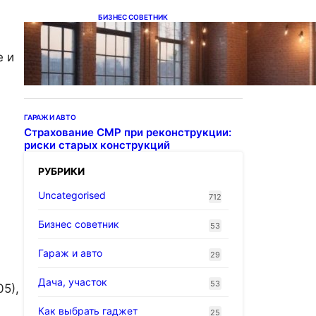
БИЗНЕС СОВЕТНИК
Подвесные светодиодные
светильники на тросе
е и
ГАРАЖ И АВТО
Страхование СМР при реконструкции:
риски старых конструкций
РУБРИКИ
Uncategorised
712
Бизнес советник
53
Гараж и авто
29
Дача, участок
53
5),
Как выбрать гаджет
25