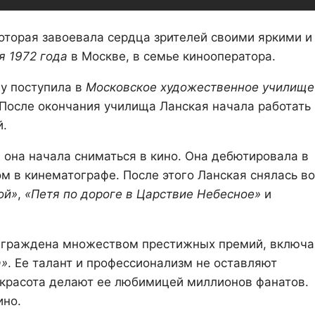
которая завоевала сердца зрителей своими яркими и
я 1972 года
в Москве, в семье кинооператора.
му поступила в
Московское художественное училище
 После окончания училища Ланская начала работать 
й.
а она начала сниматься в кино. Она дебютировала в
ом в кинематографе. После этого Ланская снялась во
ой»
,
«Петя по дороге в Царствие Небесное»
и
награждена множеством престижных премий, включа
а»
. Ее талант и профессионализм не оставляют
и красота делают ее любимицей миллионов фанатов.
ино.