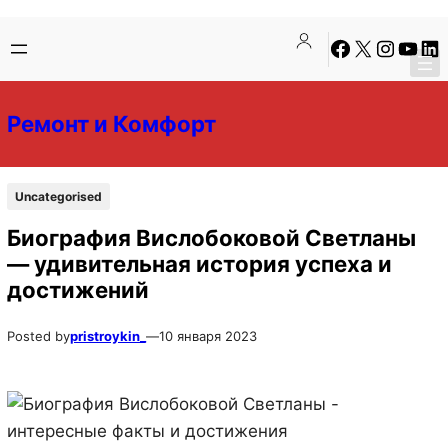
Перейти
Перейти
Facebook
X
Instagra
YouTu
Lin
к
к
содержимому
содержимому
Ремонт и Комфорт
Uncategorised
Биография Вислобоковой Светланы
— удивительная история успеха и
достижений
Posted by
pristroykin_
—
10 января 2023