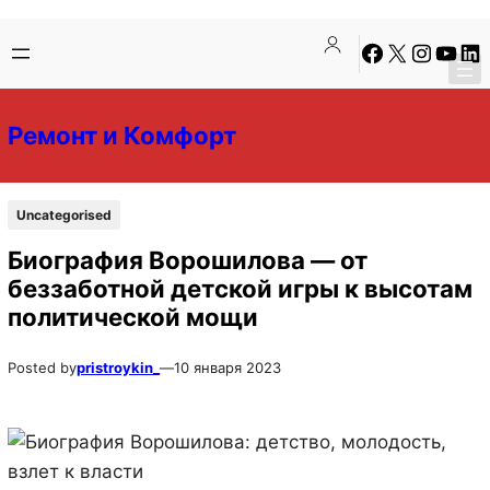
Перейти
Перейти
Facebook
X
Instagra
YouTu
Lin
к
к
содержимому
содержимому
Ремонт и Комфорт
Uncategorised
Биография Ворошилова — от
беззаботной детской игры к высотам
политической мощи
Posted by
pristroykin_
—
10 января 2023