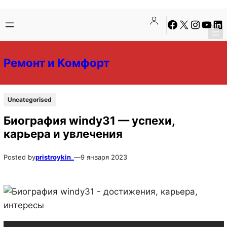
Перейти
Перейти
Facebook
X
Instagra
YouTu
Lin
к
к
содержимому
содержимому
Ремонт и Комфорт
Uncategorised
Биография windy31 — успехи,
карьера и увлечения
Posted by
pristroykin_
—
9 января 2023