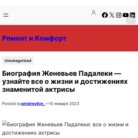
Перейти
Перейти
Facebook
X
Instagra
YouTu
Lin
к
к
содержимому
содержимому
Ремонт и Комфорт
Uncategorised
Биография Женевьев Падалеки —
узнайте все о жизни и достижениях
знаменитой актрисы
Posted by
pristroykin_
—
10 января 2023