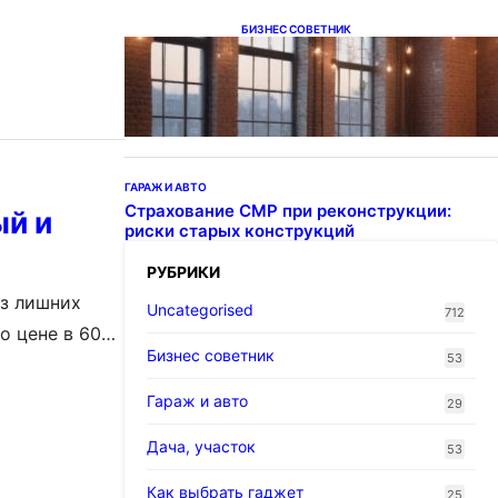
БИЗНЕС СОВЕТНИК
Подвесные светодиодные
светильники на тросе
ГАРАЖ И АВТО
Страхование СМР при реконструкции:
ый и
риски старых конструкций
РУБРИКИ
ез лишних
Uncategorised
712
о цене в 600
Бизнес советник
53
о это
точно не
Гараж и авто
29
Дача, участок
53
Как выбрать гаджет
25