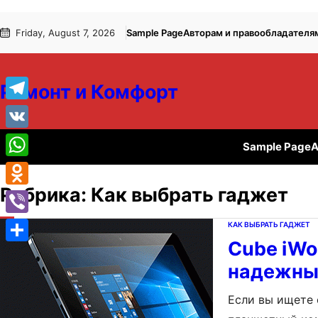
Перейти
Перейти
Friday, August 7, 2026
Sample Page
Авторам и правообладателя
к
к
содержимому
содержимому
Ремонт и Комфорт
Telegram
VK
Sample Page
А
WhatsApp
Рубрика:
Как выбрать гаджет
Odnoklassniki
Viber
КАК ВЫБРАТЬ ГАДЖЕТ
Cube iWor
Отправить
надежны
Если вы ищете 