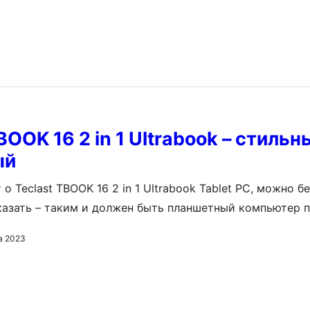
BOOK 16 2 in 1 Ultrabook – стильн
ый
 о Teclast TBOOK 16 2 in 1 Ultrabook Tablet PC, можно б
азать – таким и должен быть планшетный компьютер п
он выглядит Просто взяв его в руки, уже понимаешь, чт
а 2023
йство с отличной начинкой, и первое впечатление вас 
гление…