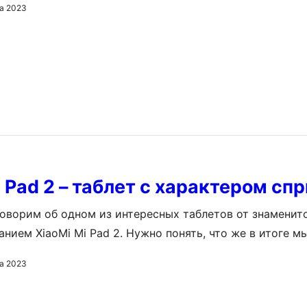
а 2023
 версии 5.1.на борту. Внешний вид В первую очередь, ко
н: вернее, то, что слишком над ним не заморачивались
i Pad 2 – таблет с характером сп
оворим об одном из интересных таблетов от знаменит
ванием XiaoMi Mi Pad 2. Нужно понять, что же в итоге 
9 долларов – какие сильные стороны у этого планшетно
а 2023
есть ли вообще слабые. О внешних данных Ко вторым к
ые 7,9 дюйма дисплея. Зато…