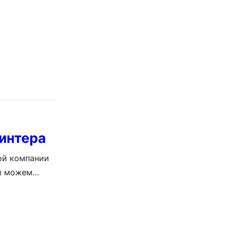
нечно,
 – перед
ринтера
ой компании
мы можем
го
ое-кто