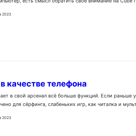
пьютер, есть смысл обратить свое внимание на Cube i
book. По многим характеристикам он настолько хорош, 
а 2023
 видишь ценник в 170$. Это устройство может работать 
причем версия с последней будет стоить на…
в качестве телефона
ает в свой арсенал всё больше функций. Если раньше 
чено для сёрфинга, слабеньких игр, как читалка и мул
 теперь они довольно мощные «железячки». И на этом 
а 2023
ько начинается. Современные телефоны догоняют по р
 если по правде, то догнали. Просто удерживают скро