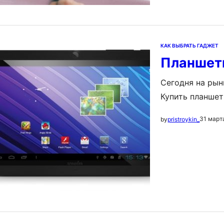
КАК ВЫБРАТЬ ГАДЖЕТ
Планшеты
Сегодня на рын
Купить планшет
достаточно и к
31 март
by
pristroykin_
поможет наша 
характеристика
Видео…