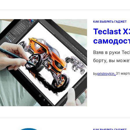
моральную гран
КАК ВЫБРАТЬ ГАДЖЕТ
Teclast X
самодос
Взяв в руки Tec
борту, вы може
потому, что в 
31 март
by
pristroykin_
использовать о
таблет слегка 
КАК ВЫБРАТЬ ГАДЖЕТ