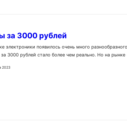
 за 3000 рублей
ке электроники появилось очень много разнообразного
 за 3000 рублей стало более чем реально. Но на рынке
итайских изделий. Главное, сделать правильный выбор,
а 2023
статья. Мы приводим пять планшетов, которые облада
ми и укладываются в цену 3000 рублей. Планшеты за 3