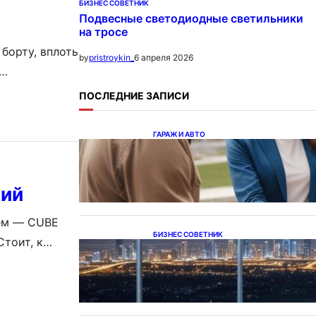
БИЗНЕС СОВЕТНИК
Подвесные светодиодные светильники
на тросе
борту, вплоть
6 апреля 2026
by
pristroykin_
 Нет ни
ПОСЛЕДНИЕ ЗАПИСИ
ы
ланшете. Так
ГАРАЖ И АВТО
Ипотека на новостройки при
оформлении напрямую у
застройщика
кий
ием — CUBE
БИЗНЕС СОВЕТНИК
Стоит, к
Каталог светодиодных
 внимательнее
светильников и LED-
освещения в Казахстане
него вида С