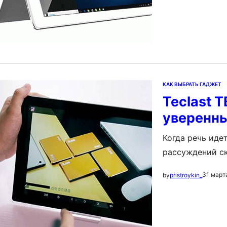
КАК ВЫБРАТЬ ГАДЖЕТ
Teclast T
уверенн
Когда речь идет
рассуждений ск
долларов. Как 
31 март
by
pristroykin_
стильное устро
подведет. Скру