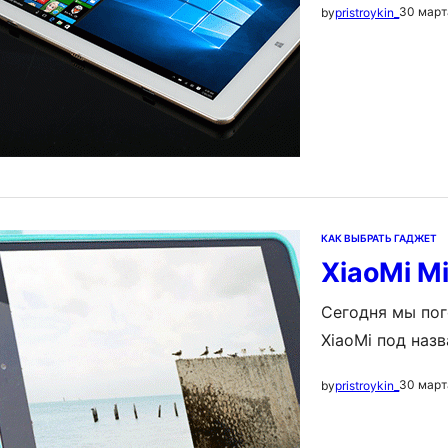
30 март
by
pristroykin_
так и с Android
замечаем дизай
нами…
КАК ВЫБРАТЬ ГАДЖЕТ
XiaoMi M
Сегодня мы пог
XiaoMi под наз
получить за 16
30 март
by
pristroykin_
компьютера, и 
отнесет скромн