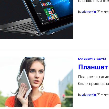
планшетный ком
Flagship Ultra
31 март
by
pristroykin_
верится, когда
и Windows 10, 
КАК ВЫБРАТЬ ГАДЖЕТ
Планшет 
Планшет стягив
было предназна
устройство, то
31 март
by
pristroykin_
планшетов тол
планшетники, а