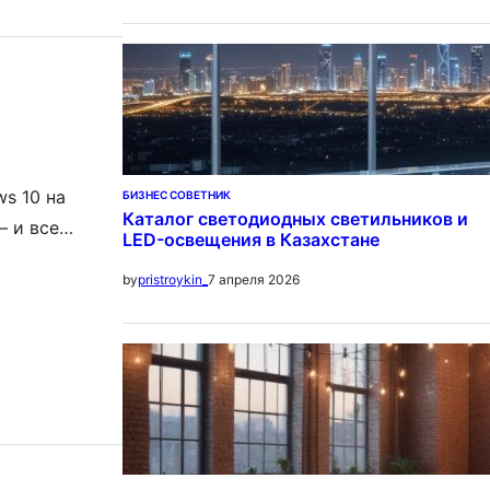
ws 10 на
БИЗНЕС СОВЕТНИК
Каталог светодиодных светильников и
– и все
LED-освещения в Казахстане
а и
7 апреля 2026
by
pristroykin_
сделало