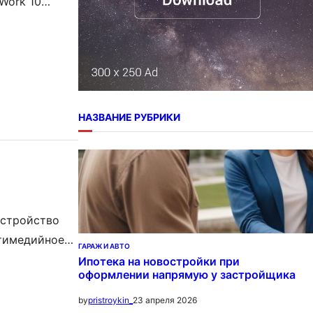
Work 10
что даже не
на Android 5.1
НАЗВАНИЕ РУБРИКИ
устройство
ьтимедийное
ГАРАЖ И АВТО
развитие
Ипотека на новостройки при
оформлении напрямую у застройщика
азмерам
мную
23 апреля 2026
by
pristroykin_