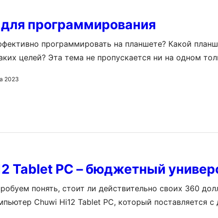
 для программирования
ффективно программировать на планшете? Какой планш
аких целей? Эта тема не пропускается ни на одном то
оруме. И взгляды у всех разные, и вроде все специали
а 2023
 так и не получилось. Действительно, программирован
дачная, методы и способы в которой разные. Давайте 
12 Tablet PC – бюджетный универ
робуем понять, стоит ли действительно своих 360 дол
пьютер Chuwi Hi12 Tablet PC, который поставляется с
системами: этот универсал можно приобрести как с W