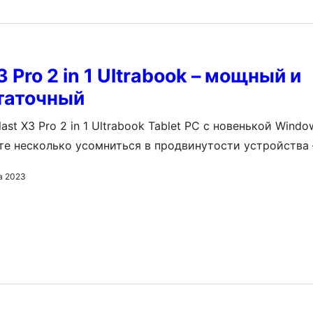
ь, хотя есть 7-дюймовые…
3 Pro 2 in 1 Ultrabook – мощный и
таточный
last X3 Pro 2 in 1 Ultrabook Tablet PC с новенькой Windo
те несколько усомниться в продвинутости устройства 
плане дизайна его создатели решили пойти против тренд
а 2023
стрые углы. Визуально это увеличило ширину рамок и 
неуклюжим на вид.…