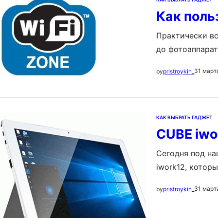
Как поль
Практически вс
до фотоаппарат
человечества, 
31 март
by
pristroykin_
одного совреме
пользоваться вс
что же конкрет
КАК ВЫБРАТЬ ГАДЖЕТ
CUBE iwo
Сегодня под на
iwork12, котор
слову, такая н
31 март
by
pristroykin_
рассмотрим, чт
учетом 12.2 дю