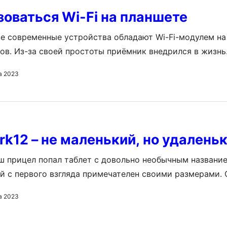
зоваться Wi-Fi на планшете
е современные устройства обладают Wi-Fi-модулем на 
ов. Из-за своей простоты приёмник внедрился в жизнь
принося массу пользы. Не исключением стал и планшет.
а 2023
нного вышеупомянутого устройства без Wi-Fi. Но чтоб
еми благами, нужно знать, как пользоваться Wi-Fi на п
но полезного из него можно извлечь?…
rk12 – не маленький, но удалень
ш прицел попал таблет с довольно необычным назван
ый с первого взгляда примечателен своими размерами. 
емаленькая радость от 255 долларов. Поэтому давайте
а 2023
о мы за эту сумму можем получить. Особенности внеш
ймов экрана, разрешения в 1920 на 1200 и довольно…