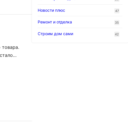
Новости плюс
47
Ремонт и отделка
35
Строим дом сами
42
 товара.
 стало
 в чем и
ют хорошими
000 рублей: