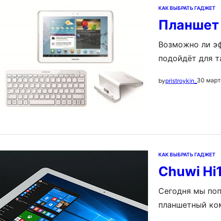
КАК ВЫБРАТЬ ГАДЖЕТ
Планшет
Возможно ли э
подойдёт для т
компьютерном ф
30 март
by
pristroykin_
общего решения
весьма многоза
разберёмся.…
КАК ВЫБРАТЬ ГАДЖЕТ
Chuwi Hi
Сегодня мы поп
планшетный ком
операционными 