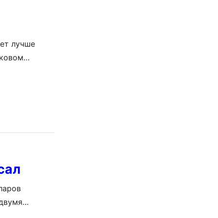
ет лучше
лковом
сты, но найти
ие – отрасль
немного
сал
ларов
 двумя
indows 10,