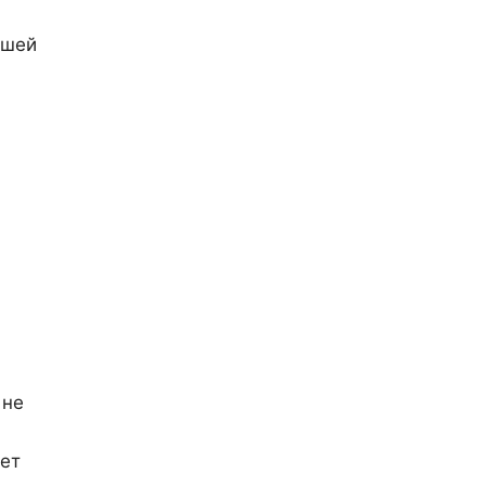
ошей
.
 не
ет