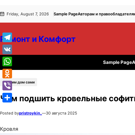
Перейти
Перейти
Friday, August 7, 2026
Sample Page
Авторам и правообладателя
к
к
содержимому
содержимому
Ремонт и Комфорт
Telegram
VK
Sample Page
А
WhatsApp
Строим дом сами
Odnoklassniki
Viber
Чем подшить кровельные софи
Отправить
Posted by
pristroykin_
—
30 августа 2025
Кровля