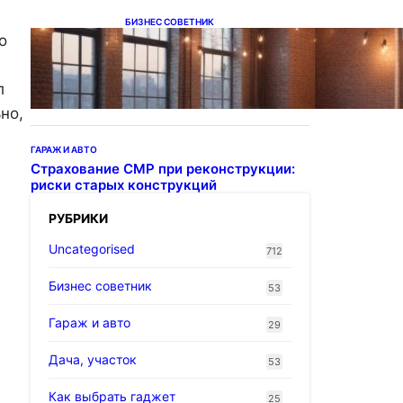
БИЗНЕС СОВЕТНИК
о
Подвесные светодиодные
светильники на тросе
л
но,
ГАРАЖ И АВТО
Страхование СМР при реконструкции:
риски старых конструкций
РУБРИКИ
Uncategorised
712
Бизнес советник
53
Гараж и авто
29
Дача, участок
53
Как выбрать гаджет
25