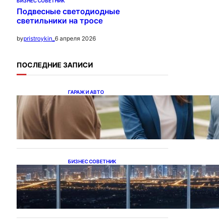
БИЗНЕС СОВЕТНИК
Подвесные светодиодные
светильники на тросе
6 апреля 2026
by
pristroykin_
ПОСЛЕДНИЕ ЗАПИСИ
ГАРАЖ И АВТО
Ипотека на новостройки
при оформлении
напрямую у застройщика
БИЗНЕС СОВЕТНИК
Каталог светодиодных
светильников и LED-
освещения в Казахстане