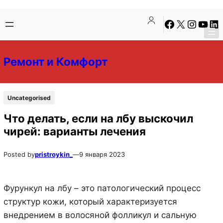
Перейти
Перейти
Facebook
X
Instagra
YouTu
Lin
к
к
содержимому
содержимому
Ремонт и Комфорт
Uncategorised
Что делать, если на лбу выскочил
чирей: варианты лечения
Posted by
pristroykin_
—
9 января 2023
Фурункул на лбу – это патологический процесс
структур кожи, который характеризуется
внедрением в волосяной фолликул и сальную