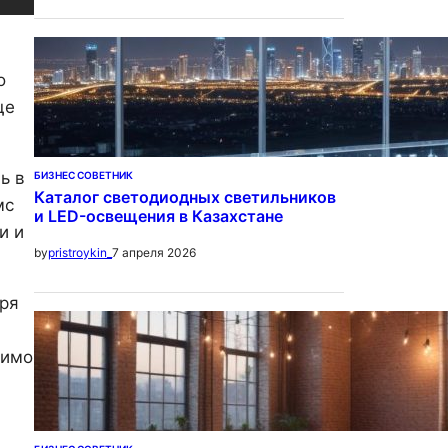
о
ще
ь в
БИЗНЕС СОВЕТНИК
Каталог светодиодных светильников
мс
и LED-освещения в Казахстане
и и
7 апреля 2026
by
pristroykin_
аря
симо