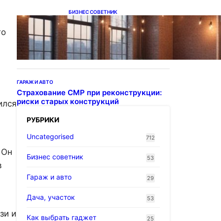
БИЗНЕС СОВЕТНИК
Подвесные светодиодные
светильники на тросе
го
ГАРАЖ И АВТО
Страхование СМР при реконструкции:
риски старых конструкций
ился
РУБРИКИ
Uncategorised
712
 Он
Бизнес советник
53
в
Гараж и авто
29
Дача, участок
53
зи и
Как выбрать гаджет
25