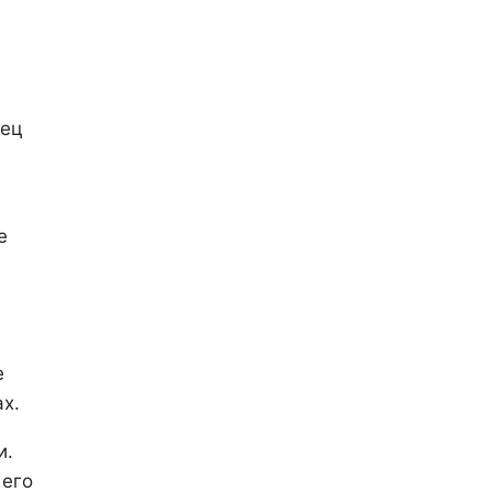
тец
е
е
х.
и.
 его