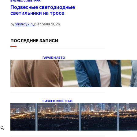
БИЗНЕС СОВЕТНИК
Подвесные светодиодные
светильники на тросе
6 апреля 2026
by
pristroykin_
ПОСЛЕДНИЕ ЗАПИСИ
ГАРАЖ И АВТО
Ипотека на новостройки
при оформлении
напрямую у застройщика
БИЗНЕС СОВЕТНИК
Каталог светодиодных
светильников и LED-
освещения в Казахстане
с,