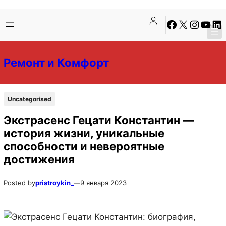
Перейти
Перейти
Facebook
X
Instagra
YouTu
Lin
к
к
содержимому
содержимому
Ремонт и Комфорт
Uncategorised
Экстрасенс Гецати Константин —
история жизни, уникальные
способности и невероятные
достижения
Posted by
pristroykin_
—
9 января 2023