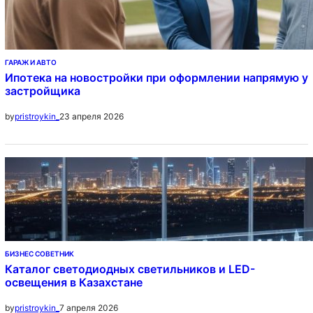
ГАРАЖ И АВТО
Ипотека на новостройки при оформлении напрямую у
застройщика
23 апреля 2026
by
pristroykin_
БИЗНЕС СОВЕТНИК
Каталог светодиодных светильников и LED-
освещения в Казахстане
7 апреля 2026
by
pristroykin_