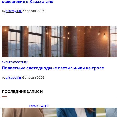
освещения в Казахстане
7 апреля 2026
by
pristroykin_
БИЗНЕС СОВЕТНИК
Подвесные светодиодные светильники на тросе
6 апреля 2026
by
pristroykin_
ПОСЛЕДНИЕ ЗАПИСИ
ГАРАЖ И АВТО
Ипотека на новостройки при оформлении
напрямую у застройщика