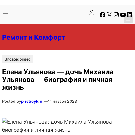
Перейти
Перейти
Facebook
X
Instagra
YouTu
Lin
к
к
содержимому
содержимому
Ремонт и Комфорт
Uncategorised
Елена Ульянова — дочь Михаила
Ульянова — биография и личная
жизнь
Posted by
pristroykin_
—
11 января 2023