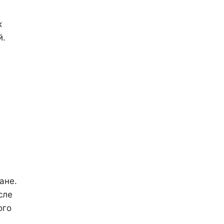
к
й.
ане.
сле
ого