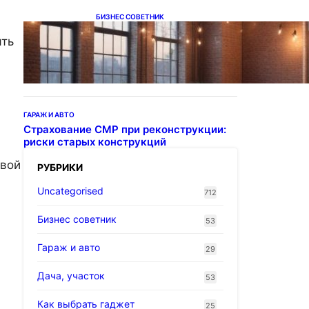
БИЗНЕС СОВЕТНИК
Подвесные светодиодные
ять
светильники на тросе
ГАРАЖ И АВТО
Страхование СМР при реконструкции:
риски старых конструкций
овой
РУБРИКИ
Uncategorised
712
Бизнес советник
53
Гараж и авто
29
Дача, участок
53
Как выбрать гаджет
25