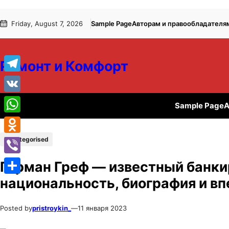
Перейти
Перейти
Friday, August 7, 2026
Sample Page
Авторам и правообладателя
к
к
содержимому
содержимому
Ремонт и Комфорт
Telegram
VK
Sample Page
А
WhatsApp
Uncategorised
Odnoklassniki
Viber
Герман Греф — известный банки
национальность, биография и в
Отправить
Posted by
pristroykin_
—
11 января 2023