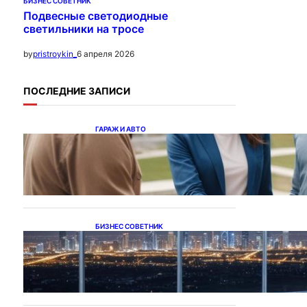
БИЗНЕС СОВЕТНИК
Подвесные светодиодные
светильники на тросе
6 апреля 2026
by
pristroykin_
ПОСЛЕДНИЕ ЗАПИСИ
ГАРАЖ И АВТО
Ипотека на новостройки
при оформлении
напрямую у застройщика
БИЗНЕС СОВЕТНИК
Каталог светодиодных
светильников и LED-
освещения в Казахстане