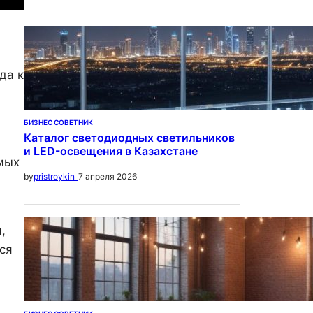
да к
БИЗНЕС СОВЕТНИК
Каталог светодиодных светильников
и LED-освещения в Казахстане
мых
7 апреля 2026
by
pristroykin_
,
ся