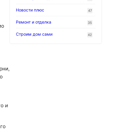
Новости плюс
47
Ремонт и отделка
35
мо
Строим дом сами
42
рни,
о
о и
Его