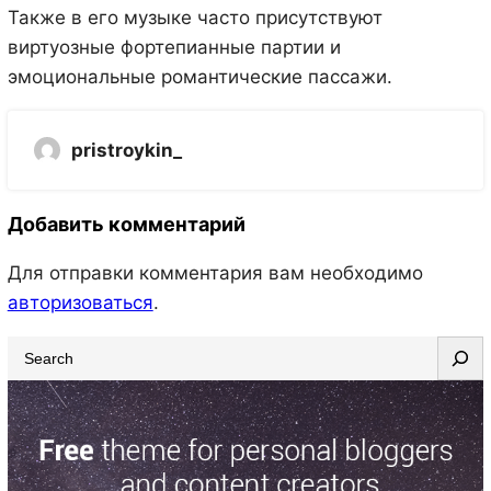
Также в его музыке часто присутствуют
виртуозные фортепианные партии и
эмоциональные романтические пассажи.
pristroykin_
Добавить комментарий
Для отправки комментария вам необходимо
авторизоваться
.
S
e
a
r
c