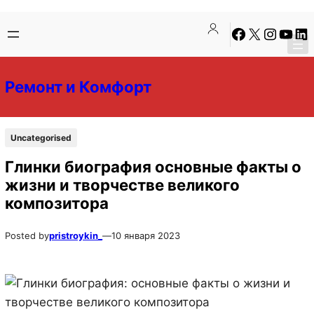
Перейти
Перейти
Facebook
X
Instagra
YouTu
Lin
к
к
содержимому
содержимому
Ремонт и Комфорт
Uncategorised
Глинки биография основные факты о
жизни и творчестве великого
композитора
Posted by
pristroykin_
—
10 января 2023