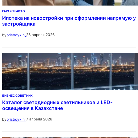
ГАРАЖ И АВТО
Ипотека на новостройки при оформлении напрямую у
застройщика
23 апреля 2026
by
pristroykin_
БИЗНЕС СОВЕТНИК
Каталог светодиодных светильников и LED-
освещения в Казахстане
7 апреля 2026
by
pristroykin_