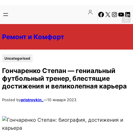
Перейти
Перейти
Facebook
X
Instagra
YouTu
Lin
к
к
содержимому
содержимому
Ремонт и Комфорт
Uncategorised
Гончаренко Степан — гениальный
футбольный тренер, блестящие
достижения и великолепная карьера
Posted by
pristroykin_
—
10 января 2023