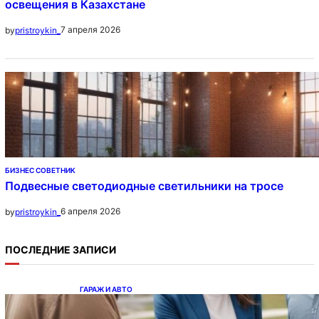
освещения в Казахстане
7 апреля 2026
by
pristroykin_
БИЗНЕС СОВЕТНИК
Подвесные светодиодные светильники на тросе
6 апреля 2026
by
pristroykin_
ПОСЛЕДНИЕ ЗАПИСИ
ГАРАЖ И АВТО
Ипотека на новостройки при оформлении
напрямую у застройщика