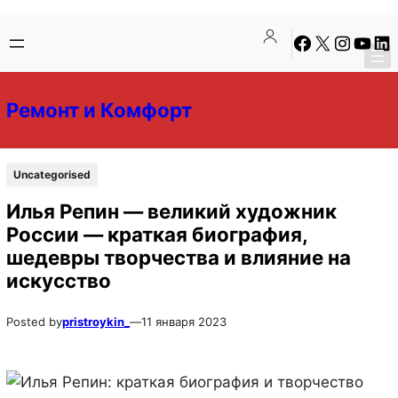
Перейти
Перейти
Facebook
X
Instagra
YouTu
Lin
к
к
содержимому
содержимому
Ремонт и Комфорт
Uncategorised
Илья Репин — великий художник
России — краткая биография,
шедевры творчества и влияние на
искусство
Posted by
pristroykin_
—
11 января 2023