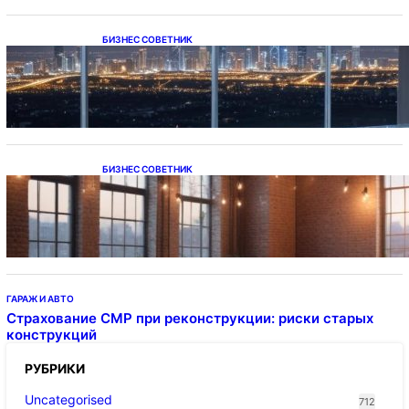
БИЗНЕС СОВЕТНИК
Каталог светодиодных светильников и
LED-освещения в Казахстане
БИЗНЕС СОВЕТНИК
Подвесные светодиодные светильники на
тросе
ГАРАЖ И АВТО
Страхование СМР при реконструкции: риски старых
конструкций
РУБРИКИ
Uncategorised
712