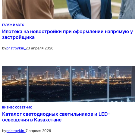
ГАРАЖ И АВТО
Ипотека на новостройки при оформлении напрямую у
застройщика
23 апреля 2026
by
pristroykin_
БИЗНЕС СОВЕТНИК
Каталог светодиодных светильников и LED-
освещения в Казахстане
7 апреля 2026
by
pristroykin_