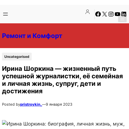
Перейти
Перейти
Facebook
X
Instagra
YouTu
Lin
к
к
содержимому
содержимому
Ремонт и Комфорт
Uncategorised
Ирина Шоркина — жизненный путь
успешной журналистки, её семейная
и личная жизнь, супруг, дети и
достижения
Posted by
pristroykin_
—
9 января 2023