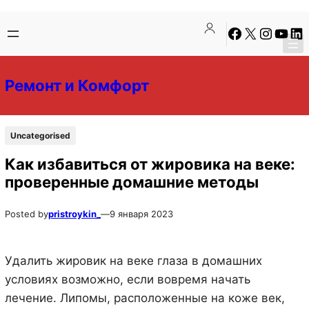
Перейти
Перейти
Facebook
X
Instagra
YouTu
Lin
к
к
содержимому
содержимому
Ремонт и Комфорт
Uncategorised
Как избавиться от жировика на веке:
проверенные домашние методы
Posted by
pristroykin_
—
9 января 2023
Удалить жировик на веке глаза в домашних
условиях возможно, если вовремя начать
лечение. Липомы, расположенные на коже век,