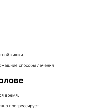
тной кишки.
голове
ся время.
енно прогрессирует.