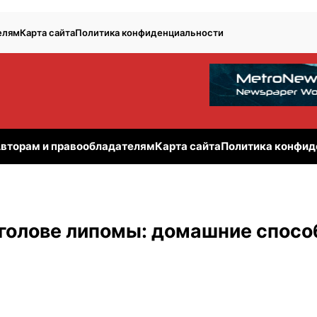
елям
Карта сайта
Политика конфиденциальности
вторам и правообладателям
Карта сайта
Политика конфид
а голове липомы: домашние спос