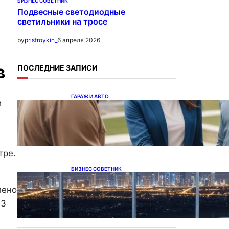
БИЗНЕС СОВЕТНИК
Подвесные светодиодные
светильники на тросе
6 апреля 2026
by
pristroykin_
в
ПОСЛЕДНИЕ ЗАПИСИ
ГАРАЖ И АВТО
и
Ипотека на новостройки
при оформлении
напрямую у застройщика
тре.
БИЗНЕС СОВЕТНИК
Каталог светодиодных
светильников и LED-
лено
освещения в Казахстане
-3