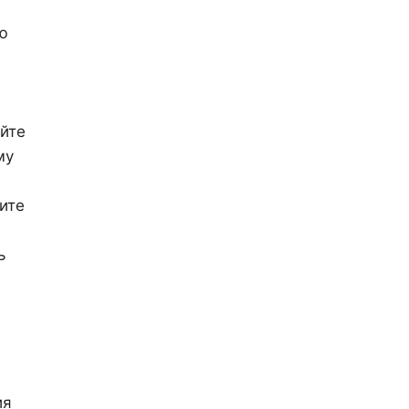
ю
йте
му
ите
ь
ия