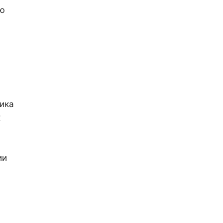
ию
ика
к
ии