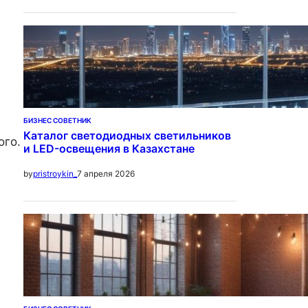
а
БИЗНЕС СОВЕТНИК
Каталог светодиодных светильников
ого.
и LED-освещения в Казахстане
7 апреля 2026
by
pristroykin_