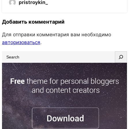
pristroykin_
Добавить комментарий
Для отправки комментария вам необходимо
авторизоваться
.
S
e
a
r
c
h