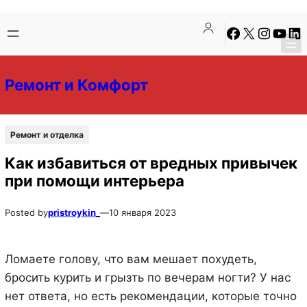
Перейти
Перейти
Facebook
X
Instagra
YouTu
Lin
к
к
содержимому
содержимому
Ремонт и Комфорт
Ремонт и отделка
Как избавиться от вредных привычек
при помощи интерьера
Posted by
pristroykin_
—
10 января 2023
Ломаете голову, что вам мешает похудеть,
бросить курить и грызть по вечерам ногти? У нас
нет ответа, но есть рекомендации, которые точно