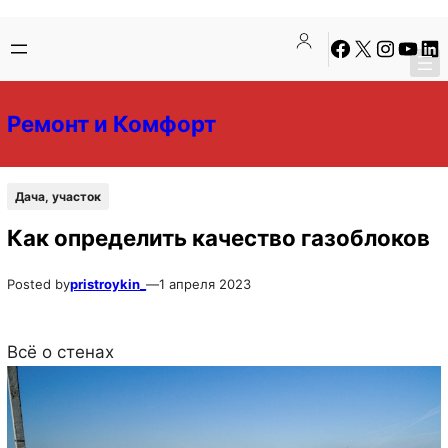
Перейти
Перейти
Facebook
X
Instagra
YouTu
Lin
к
к
содержимому
содержимому
Ремонт и Комфорт
Дача, участок
Как определить качество газоблоков
Posted by
pristroykin_
—
1 апреля 2023
Всё о стенах